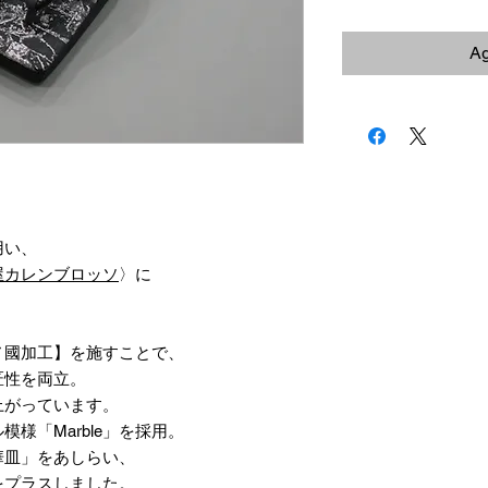
Ag
用い、
屋カレンブロッソ
〉に
ノ國加工】を施すことで、
匠性を両立。
上がっています。
様「Marble」を採用。
華皿」をあしらい、
をプラスしました。