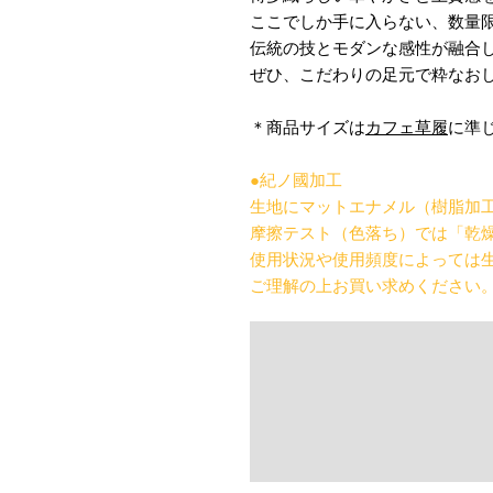
ここでしか手に入らない、数量
伝統の技とモダンな感性が融合
ぜひ、こだわりの足元で粋なお
＊商品サイズは
カフェ草履
に準
●紀ノ國加工
生地にマットエナメル（樹脂加
摩擦テスト（色落ち）では「乾燥
使用状況や使用頻度によっては
ご理解の上お買い求めください