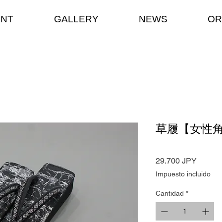
ENT
GALLERY
NEWS
OR
草履【女性
Precio
29.700 JPY
Impuesto incluido
Cantidad
*