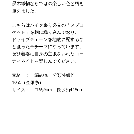
黒木織物ならではの楽しい色と柄を
揃えました。
こちらはバイク乗り必見の「スプロ
ケット」を柄に織り込んでおり、
ドライブチェーンを地紋に配するな
ど凝ったモチーフになっています。
ぜひ着姿に自身の主張をいれたコー
ディネイトを楽しんでください。
素材 ： 絹90％ 分類外繊維
10％（金銀糸）
サイズ： 巾約9cm 長さ約415cm
＊両かがりの仕立て帯のため両端に
縫製耳があります。
＊天然繊維を主原料とした織物の
為、サイズには誤差を生じます。
あらかじめご了承ください。