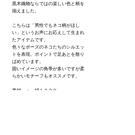
黒木織物ならではの楽しい色と柄を
揃えました。
こちらは「男性でもネコ柄がほし
い」というお声にお応えして生まれ
たアイテムです。
色々なポーズのネコたちのシルエッ
トを表現。ポイントで足あとを散り
ばめています。
固いイメージの角帯が多いですが柔
らかいモチーフもオススメです。
素材 ： 絹１００％
サイズ： 巾約9cm 長さ約415cm
＊天然繊維を主原料とした織物の
為、サイズには誤差を生じます。
あらかじめご了承ください。