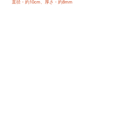
直径・約10cm、厚さ・約8mm
＊商品の特性上、生地のカット位置
により柄の出方が異なったり、わず
かな繊維の残留が見られる場合があ
ります。あらかじめご了承くださ
い。
＊最後の写真はイメージカットで
す。ご購入は個別にカートに入れて
いただく必要があります。
No hay reseñas todavía
Comparte tu opinión. Deja la
primera reseña.
Dejar una reseña