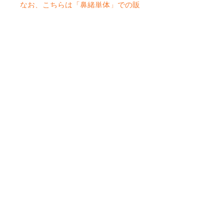
なお、こちらは「鼻緒単体」での販
売となりますので、挿げ込みはお近
くの専門店へご依頼ください。
伝統の中に遊び心をプラスした、ち
ょっと特別な一本。
着物好きの方はもちろん、スポーツ
が好きな方へのギフトにもおすすめ
です。
No hay reseñas todavía
Comparte tu opinión. Deja la
primera reseña.
Dejar una reseña