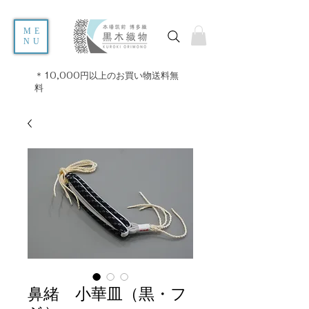
ME
NU
＊10,000円以上のお買い物送料無
料
鼻緒 小華皿（黒・フ