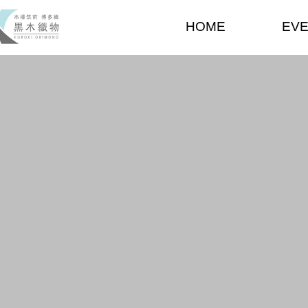
HOME
EV