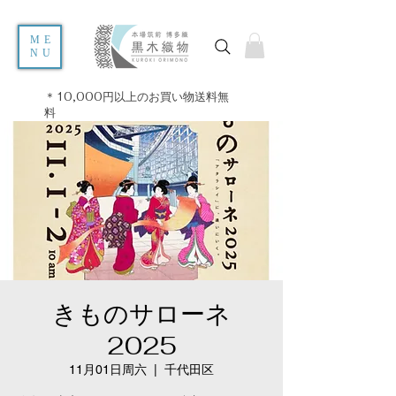
ME
NU
＊10,000円以上のお買い物送料無
料
きものサローネ
2025
11月01日周六
  |  
千代田区