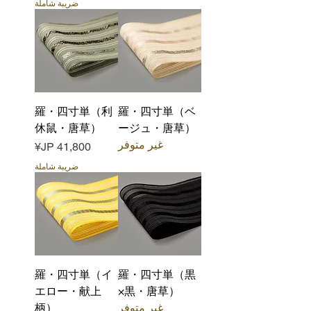
ضريبة شاملة
羅・四寸単（利
羅・四寸単（ベ
休鼠・唐草）
ージュ・唐草）
غير متوفر
السعر
ضريبة شاملة
羅・四寸単（イ
羅・四寸単（黒
エロー・献上
×黒・唐草）
غير متوفر
柄）