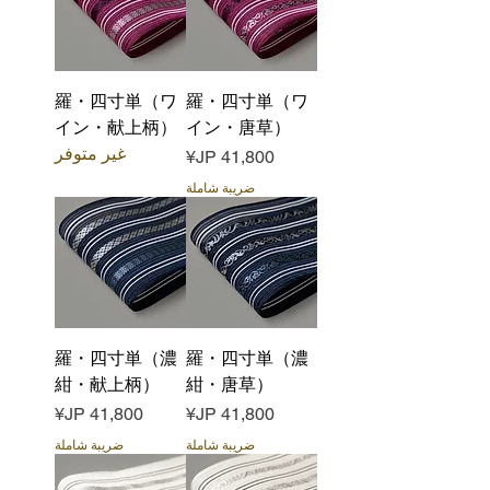
羅・四寸単（ワ
羅・四寸単（ワ
イン・献上柄）
イン・唐草）
غير متوفر
السعر
ضريبة شاملة
羅・四寸単（濃
羅・四寸単（濃
紺・献上柄）
紺・唐草）
السعر
السعر
ضريبة شاملة
ضريبة شاملة