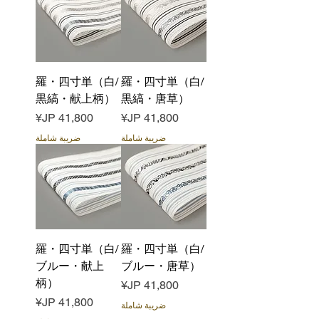
羅・四寸単（白/
羅・四寸単（白/
黒縞・献上柄）
黒縞・唐草）
السعر
السعر
ضريبة شاملة
ضريبة شاملة
羅・四寸単（白/
羅・四寸単（白/
ブルー・献上
ブルー・唐草）
柄）
السعر
السعر
ضريبة شاملة