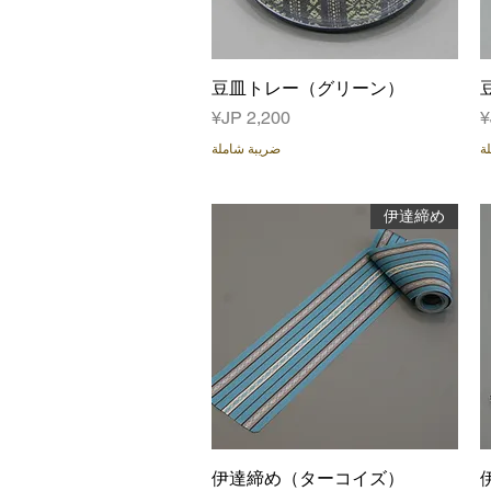
العرض السريع
豆皿トレー（グリーン）
السعر
ة
ضريبة شاملة
伊達締め
العرض السريع
伊達締め（ターコイズ）