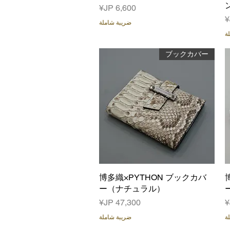
السعر
ضريبة شاملة
ة
ブックカバー
العرض السريع
博多織×PYTHON ブックカバ
ー（ナチュラル）
السعر
ة
ضريبة شاملة