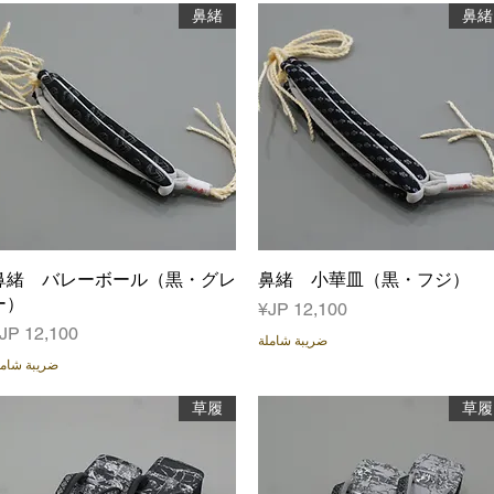
鼻緒
鼻緒
العرض السريع
鼻緒 小華皿（黒・フジ）
العرض السريع
鼻緒 バレーボール（黒・グレ
ー）
السعر
السعر
ضريبة شاملة
ضريبة شامل
草履
草履