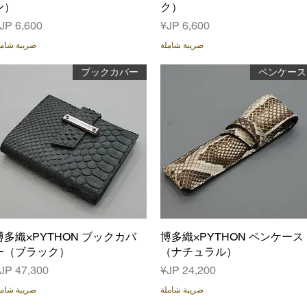
ン）
ク）
السعر
السعر
ضريبة شاملة
ضريبة شامل
ブックカバー
ペンケース
العرض السريع
博多織×PYTHON ペンケース
العرض السريع
博多織×PYTHON ブックカバ
ー（ブラック）
（ナチュラル）
السعر
السعر
ضريبة شاملة
ضريبة شامل