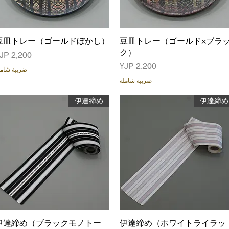
العرض السريع
豆皿トレー（ゴールド×ブラ
العرض السريع
豆皿トレー（ゴールドぼかし）
ク）
السعر
السعر
ضريبة شامل
ضريبة شاملة
伊達締め
伊達締め
العرض السريع
伊達締め（ホワイトライラッ
العرض السريع
伊達締め（ブラックモノトー