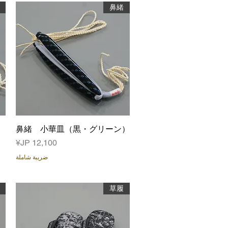
鼻緒
العرض السريع
鼻緒 小華皿（黒・グリーン）
السعر
ضريبة شاملة
草履