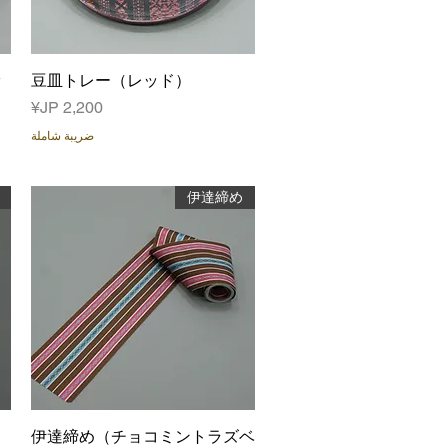
العرض السريع
豆皿トレー（レッド）
ッ
السعر
ضريبة شاملة
伊達締め
العرض السريع
伊達締め（チョコミントラズベ