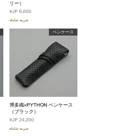
リー）
السعر
ضريبة شاملة
ペンケース
العرض السريع
博多織×PYTHON ペンケース
（ブラック）
السعر
ضريبة شاملة