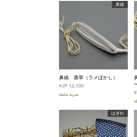
鼻緒
العرض السريع
鼻緒 唐草（ラメぼかし）
السعر
ضريبة شاملة
ة
はぎれ