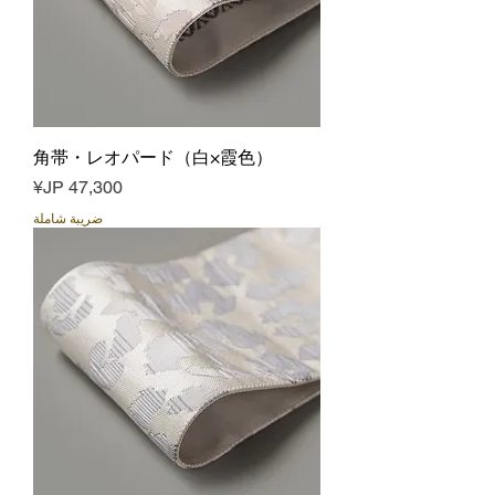
角帯・レオパード（白×霞色）
السعر
ضريبة شاملة