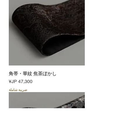
角帯・華紋 焦茶ぼかし
السعر
ضريبة شاملة