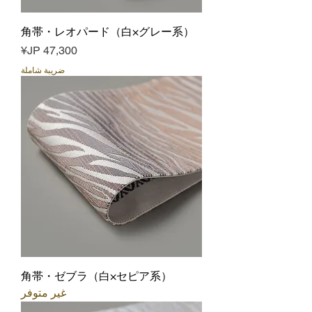
角帯・レオパード（白×グレー系）
السعر
ضريبة شاملة
角帯・ゼブラ（白×セピア系）
غير متوفر