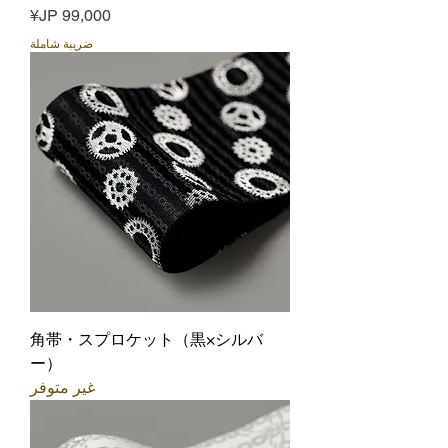
السعر
ضريبة شاملة
角帯・スプロケット（黒×シルバ
ー）
غير متوفر