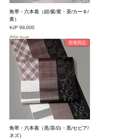
角帯・六本着（紺/紫/黄・茶/カーキ/
黄）
السعر
ضريبة شاملة
新着商品
角帯・六本着（黒/茶/白・黒/セピア/
ネズ）