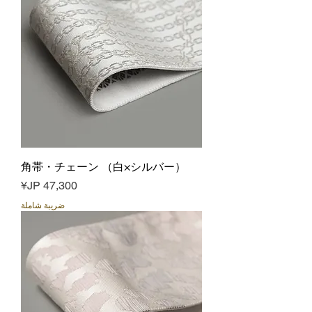
角帯・チェーン （白×シルバー）
السعر
ضريبة شاملة