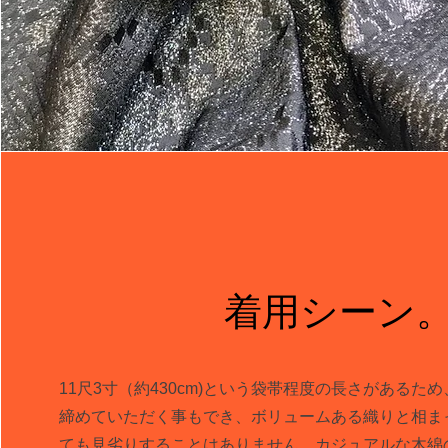
着用シーン
11尺3寸（約430cm)という袋帯程度の長さがあるた
締めていただく事もでき、ボリュームある織りと相ま
ても見劣りすることはありません。カジュアルな木綿