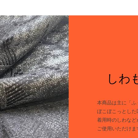
しわ
本商品は主に「ふ
ぼこぼこっとした
着用時のしわなど
​ご使用いただけま