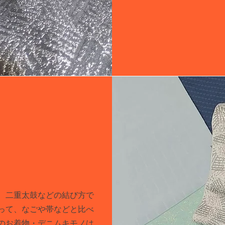
。
め、二重太鼓などの結び方で
って、なごや帯などと比べ
のお着物・デニムキモノは