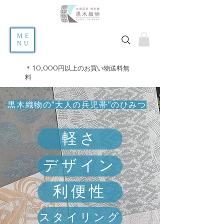
ME
NU
＊10,000円以上のお買い物送料無
料
​黒木織物の”大人の兵児帯”のひみつ
軽さ
デザイン
利便性
スタイリング