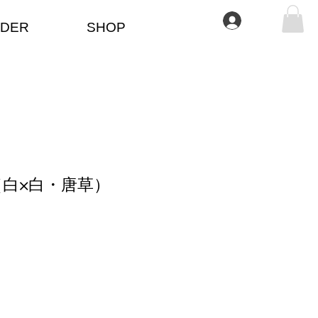
Iniciar sesión
DER
SHOP
白×白・唐草）