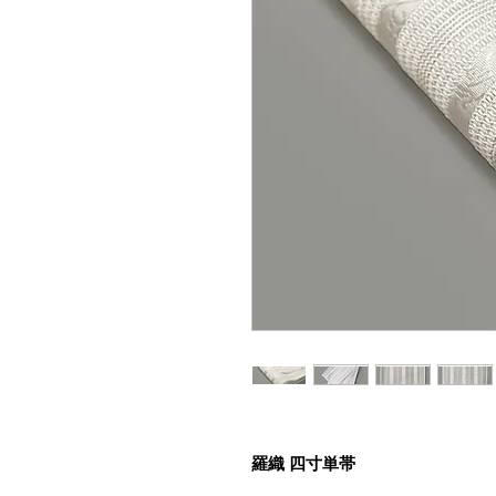
羅織 四寸単帯