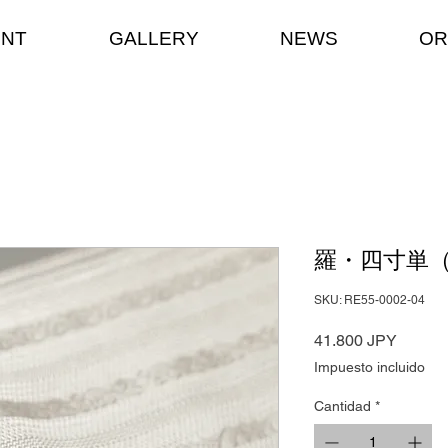
ENT
GALLERY
NEWS
OR
羅・四寸単（
SKU: RE55-0002-04
Precio
41.800 JPY
Impuesto incluido
Cantidad
*