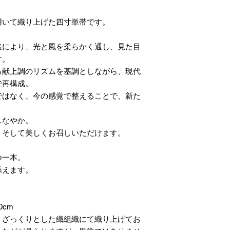
用いて織り上げた四寸単帯です。
造により、光と風を柔らかく通し、見た目
す。
る献上調のリズムを基調としながら、現代
で再構成。
ではなく、今の感覚で整えることで、新た
しなやか。
、そして美しくお召しいただけます。
つ一本。
添えます。
0cm
、ざっくりとした織組織にて織り上げてお