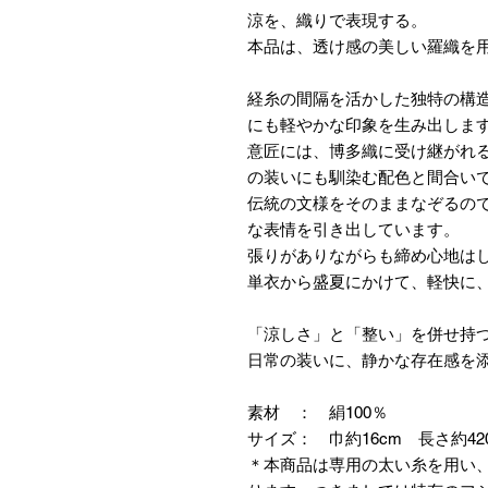
涼を、織りで表現する。
本品は、透け感の美しい羅織を
経糸の間隔を活かした独特の構
にも軽やかな印象を生み出しま
意匠には、博多織に受け継がれ
の装いにも馴染む配色と間合い
伝統の文様をそのままなぞるの
な表情を引き出しています。
張りがありながらも締め心地は
単衣から盛夏にかけて、軽快に
「涼しさ」と「整い」を併せ持
日常の装いに、静かな存在感を
素材 ： 絹100％
サイズ： 巾約16cm 長さ約42
＊本商品は専用の太い糸を用い