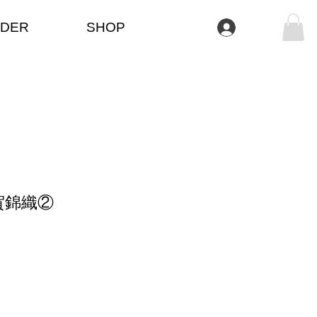
DER
SHOP
Se connecter
賀錦織②