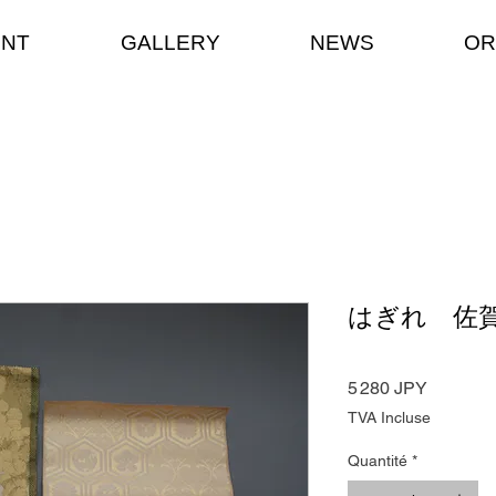
ENT
GALLERY
NEWS
OR
はぎれ 佐
Prix
5 280 JPY
TVA Incluse
Quantité
*