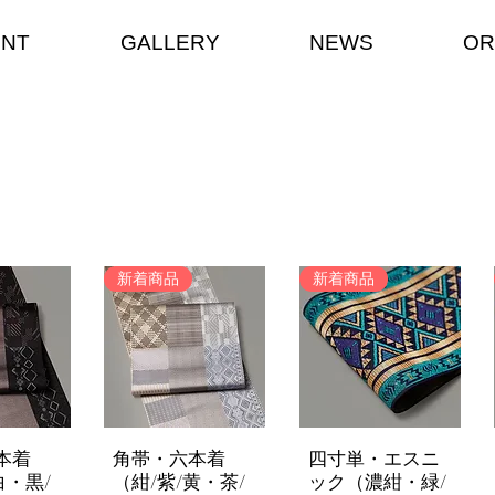
ENT
GALLERY
NEWS
OR
新着商品
新着商品
本着
角帯・六本着
四寸単・エスニ
rapide
Aperçu rapide
Aperçu rapide
白・黒/
（紺/紫/黄・茶/
ック（濃紺・緑/