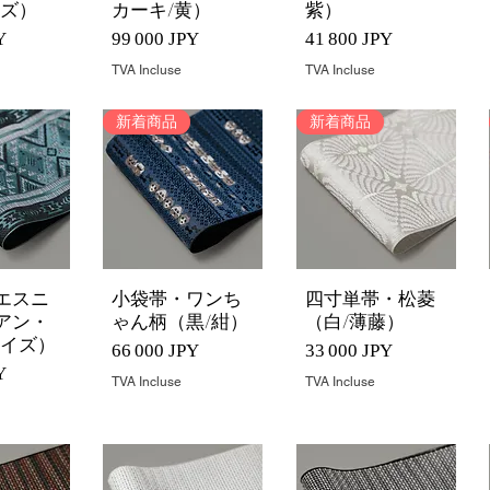
ネズ）
カーキ/黄）
紫）
Prix
Prix
Y
99 000 JPY
41 800 JPY
TVA Incluse
TVA Incluse
新着商品
新着商品
エスニ
小袋帯・ワンち
四寸単帯・松菱
rapide
Aperçu rapide
Aperçu rapide
アン・
ゃん柄（黒/紺）
（白/薄藤）
コイズ）
Prix
Prix
66 000 JPY
33 000 JPY
Y
TVA Incluse
TVA Incluse