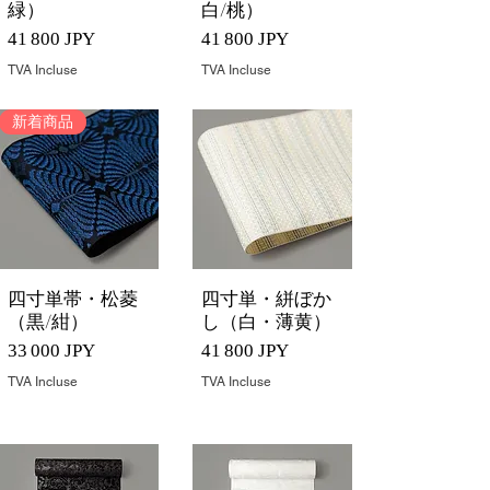
緑）
白/桃）
Prix
Prix
41 800 JPY
41 800 JPY
TVA Incluse
TVA Incluse
新着商品
四寸単帯・松菱
四寸単・絣ぼか
Aperçu rapide
Aperçu rapide
（黒/紺）
し（白・薄黄）
Prix
Prix
33 000 JPY
41 800 JPY
TVA Incluse
TVA Incluse