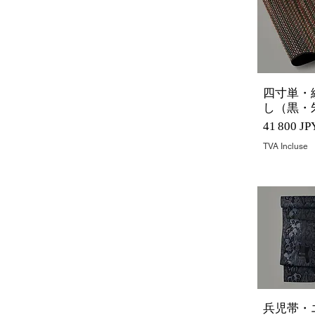
四寸単・
Aperçu 
し（黒・
Prix
41 800 JP
TVA Incluse
兵児帯・
Aperçu 