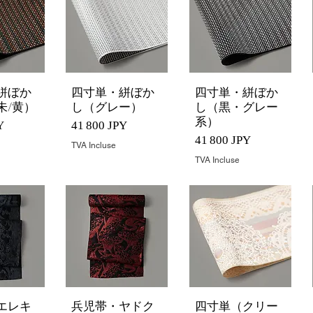
絣ぼか
四寸単・絣ぼか
四寸単・絣ぼか
rapide
Aperçu rapide
Aperçu rapide
朱/黄）
し（グレー）
し（黒・グレー
系）
Prix
Y
41 800 JPY
Prix
41 800 JPY
TVA Incluse
TVA Incluse
エレキ
兵児帯・ヤドク
四寸単（クリー
rapide
Aperçu rapide
Aperçu rapide