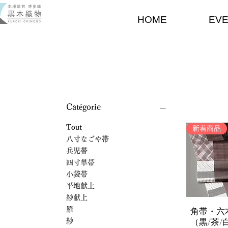
HOME
EV
Catégorie
Tout
新着商品
八寸なごや帯
兵児帯
四寸単帯
小袋帯
平地献上
紗献上
角帯・六
羅
Aperçu 
（黒/茶/
紗