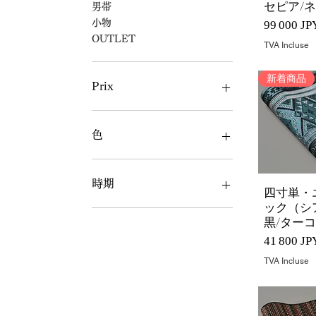
セピア/
男帯
Prix
小物
99 000 JP
OUTLET
TVA Incluse
新着商品
Prix
0 JPY
151 800 JPY
色
黒
白
時期
四寸単・
Aperçu 
灰
ック（シ
茶
通年
黒/ター
赤
夏向き
Prix
41 800 JP
黄
冬向き
緑
TVA Incluse
青
紫
桃