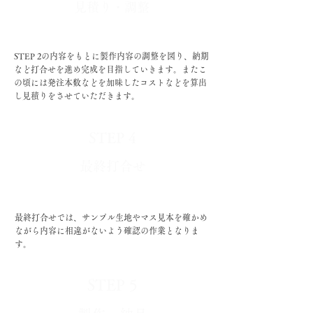
​見積り・調整
STEP 2の内容をもとに製作内容の調整を図り、納期
など打合せを
進め完成を目指していきます。またこ
の頃には発注本数などを加味したコストなどを算出
し見積りをさせていただきます。
STEP 4
​最終打合せ
​最終打合せでは、サンプル生地やマス見本を確かめ
ながら内容に相違がないよう確認の作業となりま
す。
STEP 5