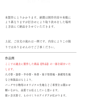
​製作・納品
​本製作にとりかかります。納期は制作内容や本数に
より異なりますが打合せにより取り決めをした場所
と方法にて納品をさせていただきます。
​上記、ご注文の流れは一例です。内容によりこの限
りではありませんのでご了承ください。
作品例
ここでは過去に製作した商品【作品】の一部を紹介いた
します。
八寸帯・袋帯・半巾帯・角帯・染下用帯地・
鼻緒用生地
など和装品はもとより、
バッグや小物用のオリジナル生地などご希望をお聞かせ
願いながら、品質でお応えしたいと
思います。
使い方次第で、ものづくりのアイデアが広がります。