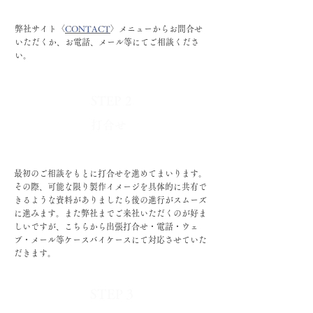
弊社サイト〈
CONTACT
〉メニューからお問合せ
いただくか
​、お電話、メール等にてご相談くださ
い。
STEP 2
​打合せ
​最初のご相談をもとに打合せを進めてまいります。​
その際、可能な限り製作イメージを具体的に共有で
きるような資料がありましたら後の進行がスムーズ
に進みます。また弊社までご来社いただくのが好ま
しいですが、こちらから出張打合せ・電話・ウェ
ブ・メール等
​ケースバイケースにて対応させていた
だきます。
STEP 3