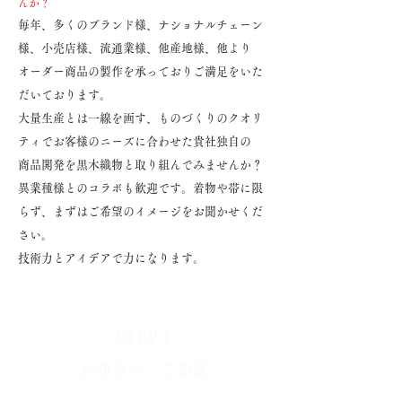
んか？
毎年、多くのブランド様、ナショナルチェーン
様、小売店様、流通業様、他産地様、他より
オーダー
商品の製作を承っておりご満足をいた
だいております。
大量生産とは一線を画す、ものづくりのクオリ
ティでお客様のニーズ
に合わせた貴社独自の
商品開発を
黒木織物と取り組んでみませんか？
​異業種様とのコラボも歓迎です。着物や帯に限
らず、まずはご希望のイメージをお聞かせくだ
さい。
技術力とアイデアで力になります。
STEP 1
お問合せ・ご相談