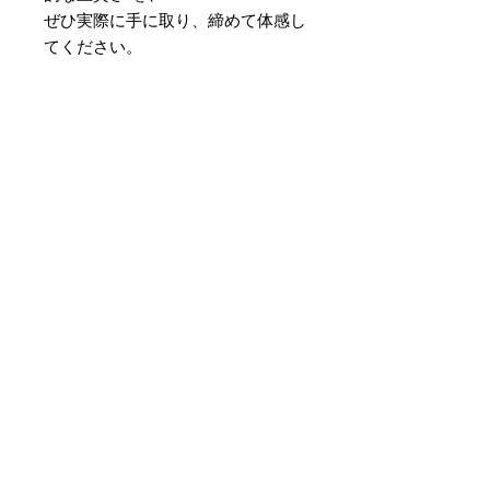
ぜひ実際に手に取り、締めて体感し
てください。
【博多織を象徴する献上柄は、祈り
と願いを織り込んだ伝統文様です】
独鈷
… 魔を祓い、悟りへ導く力
の象徴。
華皿
… 供花皿に由来し、敬意と
美しさを表す。
親子縞
… 親が子を守る姿。家内
安全への願い。
孝行縞
… 子が親を慕う姿。子孫
繁栄の願い。
これらを絶え間なく繋ぎ、永遠のご
縁を祈る――