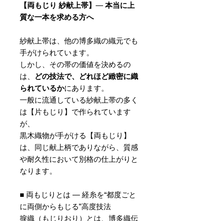
【両もじり 紗献上帯】
—
本当に上
質な一本を求める方へ
紗献上帯は、他の博多織の織元でも
手がけられています。
しかし、その帯の価値を決めるの
は、
どの技法で、どれほど緻密に織
られているか
にあります。
一般に流通している紗献上帯の多く
は【片もじり】で作られています
が、
黒木織物が手がける【両もじり】
は、同じ献上柄でありながら、質感
や耐久性において別格の仕上がりと
なります。
■ 両もじりとは — 経糸を“都度ごと
に両側からもじる”高度技法
捩織（もじりおり）とは、博多織伝