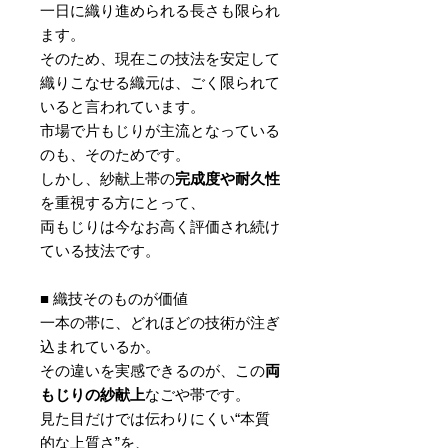
一日に織り進められる長さも限られ
ます。
そのため、現在この技法を安定して
織りこなせる織元は、ごく限られて
いると言われています。
市場で片もじりが主流となっている
のも、そのためです。
しかし、紗献上帯の
完成度や耐久性
を重視する方にとって、
両もじりは今なお高く評価され続け
ている技法です。
■ 織技そのものが価値
一本の帯に、どれほどの技術が注ぎ
込まれているか。
その違いを実感できるのが、この
両
もじりの紗献上
なごや帯です。
見た目だけでは伝わりにくい“本質
的な上質さ”を、