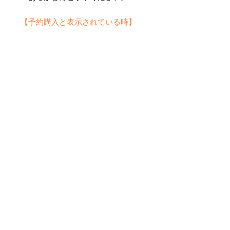
【予約購入と表示されている時】
在庫切れの場合に「予約購入」に切
り替わります。
そのままカートにお進みいただきご
購入いただきますと
受注生産させていただきます。
約１ヶ月～２ヶ月ほどの制作期間を
いただきますが、
新たに織り上げて納品させていただ
きます。
Aucun avis pour le moment
Partagez votre expérience, soyez
le premier à laisser un avis.