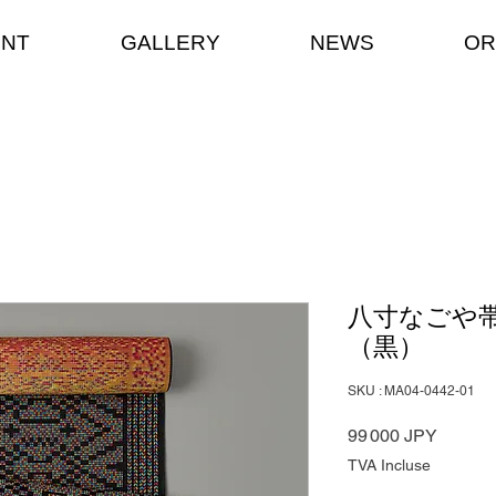
ENT
GALLERY
NEWS
OR
八寸なごや
（黒）
SKU : MA04-0442-01
Prix
99 000 JPY
TVA Incluse