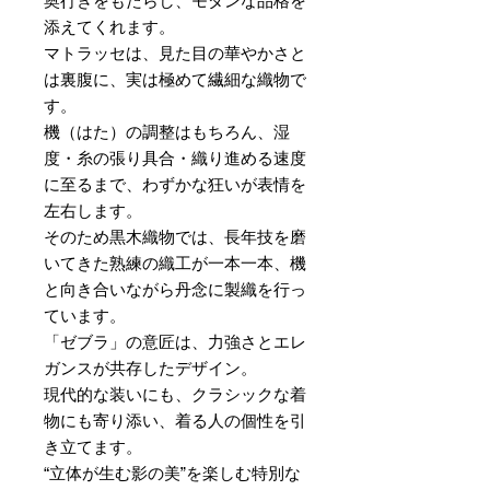
奥行きをもたらし、モダンな品格を
添えてくれます。
マトラッセは、見た目の華やかさと
は裏腹に、実は極めて繊細な織物で
す。
機（はた）の調整はもちろん、湿
度・糸の張り具合・織り進める速度
に至るまで、わずかな狂いが表情を
左右します。
そのため黒木織物では、長年技を磨
いてきた熟練の織工が一本一本、機
と向き合いながら丹念に製織を行っ
ています。
「ゼブラ」の意匠は、力強さとエレ
ガンスが共存したデザイン。
現代的な装いにも、クラシックな着
物にも寄り添い、着る人の個性を引
き立てます。
“立体が生む影の美”を楽しむ特別な