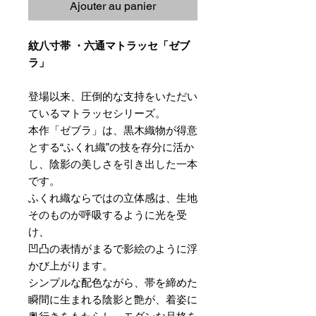
Ajouter au panier
紋八寸帯 ・六通マトラッセ「ゼブ
ラ」
登場以来、圧倒的な支持をいただい
ているマトラッセシリーズ。
本作「ゼブラ」は、黒木織物が得意
とする“ふくれ織”の技を存分に活か
し、陰影の美しさを引き出した一本
です。
ふくれ織ならではの立体感は、生地
そのものが呼吸するように光を受
け、
凹凸の表情がまるで影絵のように浮
かび上がります。
シンプルな配色ながら、帯を締めた
瞬間に生まれる陰影と艶が、着姿に