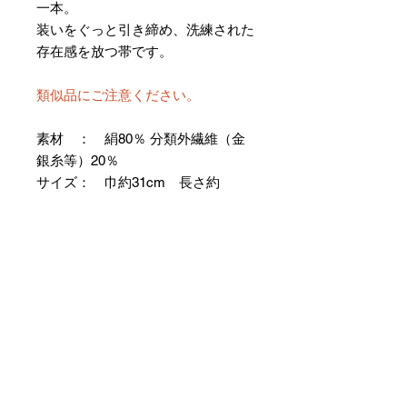
一本。
装いをぐっと引き締め、洗練された
存在感を放つ帯です。
類似品にご注意ください。
素材 ： 絹80％ 分類外繊維（金
銀糸等）20％
サイズ： 巾約31cm 長さ約
368cm
＊お仕立て方法をお選びになりカー
トへお進みください。
＊天然繊維を主原料とした織物の
為、サイズには誤差を生じます。
あらかじめご了承ください。
【予約購入と表示されている時】