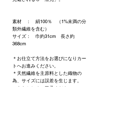
素材 ： 絹100％ （1%未満の分
類外繊維を含む）
サイズ： 巾約31cm 長さ約
368cm
＊お仕立て方法をお選びになりカー
トへお進みください。
＊天然繊維を主原料とした織物の
為、サイズには誤差を生じます。
あらかじめご了承ください。
【予約購入と表示されている時】
在庫切れの場合に「予約購入」に切
り替わります。
そのままカートにお進みいただきご