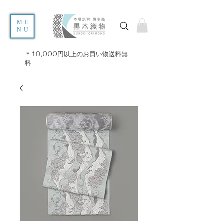
ME
NU
＊10,000円以上のお買い物送料無
料