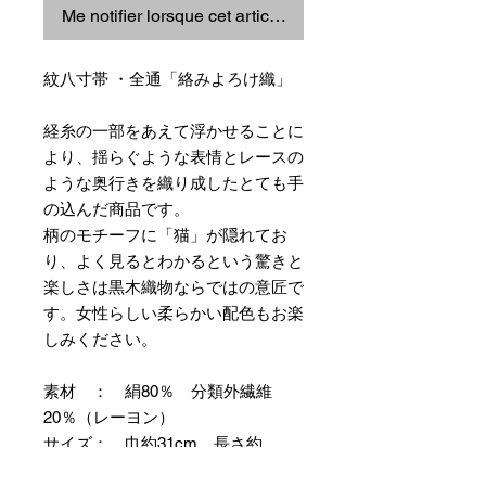
Me notifier lorsque cet article est disponible
紋八寸帯 ・全通「絡みよろけ織」
経糸の一部をあえて浮かせることに
より、揺らぐような表情とレースの
ような奥行きを織り成したとても手
の込んだ商品です。
柄のモチーフに「猫」が隠れてお
り、よく見るとわかるという驚きと
楽しさは黒木織物ならではの意匠で
す。女性らしい柔らかい配色もお楽
しみください。
素材 ： 絹80％ 分類外繊維
20％（レーヨン）
サイズ： 巾約31cm 長さ約
368cm