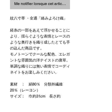
Me notifier lorsque cet article est disponible
紋八寸帯 ・全通「絡みよろけ織」
経糸の一部をあえて浮かせることに
より、揺らぐような表情とレースの
ような奥行きを織り成したとても手
の込んだ商品です。
モノトーンでクールな配色、エレガ
ントな雰囲気の洋テイストの唐草。
単調な織りには無い表情でコーディ
ネイトをお楽しみください。
素材 ： 絹80％ 分類外繊維
20％（レーヨン）
サイズ： 巾約31cm 長さ約
368cm