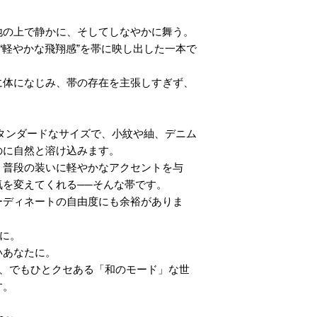
地の上で静かに、そしてしなやかに舞う。
た“軽やかな飛翔感”を帯に映し出した一本で
に体になじみ、帯の存在を主張しすぎず、
 のスタンダードなサイズで、小紋や紬、デニム
のに自然と溶け込みます。
、普段の装いに軽やかなアクセントを与
気を変えてくれる──そんな帯です。
ーディネートの自由度にも余裕がありま
”に。
いあなたに。
ず、でもひとクセある「和のモード」な世
す。