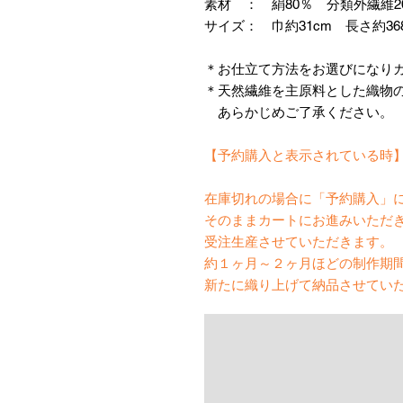
素材 ： 絹80％ 分類外繊維2
サイズ： 巾約31cm 長さ約36
＊お仕立て方法をお選びになり
＊天然繊維を主原料とした織物
あらかじめご了承ください。
【予約購入と表示されている時
在庫切れの場合に「予約購入」
そのままカートにお進みいただ
受注生産させていただきます。
約１ヶ月～２ヶ月ほどの制作期
新たに織り上げて納品させてい