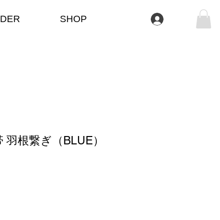
DER
SHOP
Se connecter
 羽根繋ぎ（BLUE）