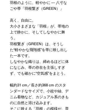
羽根のように、軽やかに ― 八寸な
ごや帯「羽根繋ぎ（GREEN）」
高く、自由に。
大小さまざまな「羽根」が、帯地の
上で静かに、そしてしなやかに舞
う。
羽根繋ぎ（GREEN）は、そうし
た“軽やかな飛翔感”を帯に映し出し
た一本です。
しなやかな織りは、締めるほどに体
になじみ、帯の存在を主張しすぎ
ず、でも確かに“空気感”をまとう。
幅約31 cm／長さ約368 cm のスタ
ンダードなサイズで、小紋や紬、デ
ニム着物など、カジュアル系のきも
のに自然と溶け込みます。
そこに映える「羽根」の模様が、普