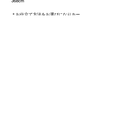
368cm
＊お仕立て方法をお選びになりカー
トへお進みください。
＊天然繊維を主原料とした織物の
為、サイズには誤差を生じます。
あらかじめご了承ください。
【予約購入と表示されている時】
在庫切れの場合に「予約購入」に切
り替わります。
そのままカートにお進みいただきご
購入いただきますと
受注生産させていただきます。
約１ヶ月～２ヶ月ほどの制作期間を
いただきますが、
新たに織り上げて納品させていただ
きます。