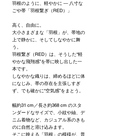
羽根のように、軽やかに ― 八寸な
ごや帯「羽根繋ぎ（RED）」
高く、自由に。
大小さまざまな「羽根」が、帯地の
上で静かに、そしてしなやかに舞
う。
羽根繋ぎ（RED）は、そうした“軽
やかな飛翔感”を帯に映し出した一
本です。
しなやかな織りは、締めるほどに体
になじみ、帯の存在を主張しすぎ
ず、でも確かに“空気感”をまとう。
幅約31 cm／長さ約368 cm のスタ
ンダードなサイズで、小紋や紬、デ
ニム着物など、カジュアル系のきも
のに自然と溶け込みます。
そこに映える「羽根」の模様が、普