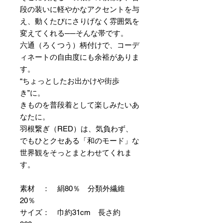
段の装いに軽やかなアクセントを与
え、動くたびにさりげなく雰囲気を
変えてくれる──そんな帯です。
六通（ろくつう）柄付けで、コーデ
ィネートの自由度にも余裕がありま
す。
“ちょっとしたお出かけや街歩
き”に。
きものを普段着として楽しみたいあ
なたに。
羽根繋ぎ（RED）は、気負わず、
でもひとクセある「和のモード」な
世界観をそっとまとわせてくれま
す。
素材 ： 絹80％ 分類外繊維
20％
サイズ： 巾約31cm 長さ約