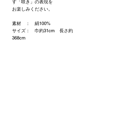
す「咲き」の表現を
お楽しみください。
素材 ： 絹100%
サイズ： 巾約31cm 長さ約
368cm
＊お仕立て方法をお選びになりカー
トへお進みください。
＊天然繊維を主原料とした織物の
為、サイズには誤差を生じます。
あらかじめご了承ください。
【予約購入と表示されている時】
在庫切れの場合に「予約購入」に切
り替わります。
そのままカートにお進みいただきご
購入いただきますと