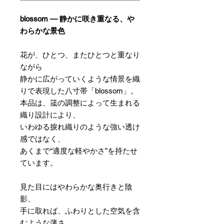
blossom — 静かに咲き重なる、や
わらかな景色
花が、ひとつ、またひとつと重なり
ながら
静かに広がっていくような情景を織
りで表現した八寸帯「blossom」。
本品は、筬の調整によって生まれる
織り設計により、
いわゆる捩れ織りのような強い透け
感ではなく、
あくまで“適度な軽やかさ”を持たせ
ています。
見た目にはやわらかな奥行きと陰
影、
手に取れば、ふわりとした空気を含
むような薄さ。