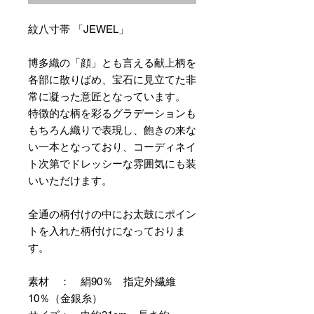
紋八寸帯 「JEWEL」
博多織の「顔」とも言える献上柄を
各部に散りばめ、宝石に見立てた非
常に凝った意匠となっています。
特徴的な柄を彩るグラデーションも
もちろん織りで表現し、飽きの来な
い一本となっており、コーディネイ
ト次第でドレッシーな雰囲気にも装
いいただけます。
全通の柄付けの中にお太鼓にポイン
トを入れた柄付けになっておりま
す。
素材 ： 絹90％ 指定外繊維
10％（金銀糸）