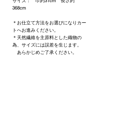
サイズ： 巾約31cm 長さ約
368cm
＊お仕立て方法をお選びになりカー
トへお進みください。
＊天然繊維を主原料とした織物の
為、サイズには誤差を生じます。
あらかじめご了承ください。
【予約購入と表示されている時】
在庫切れの場合に「予約購入」に切
り替わります。
そのままカートにお進みいただきご
購入いただきますと
受注生産させていただきます。
約１ヶ月～２ヶ月ほどの制作期間を
いただきますが、
新たに織り上げて納品させていただ