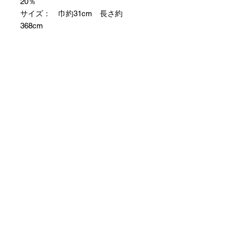
20％
サイズ： 巾約31cm 長さ約
368cm
＊お仕立て方法をお選びになりカー
トへお進みください。
＊天然繊維を主原料とした織物の
為、サイズには誤差を生じます。
あらかじめご了承ください。
【予約購入と表示されている時】
在庫切れの場合に「予約購入」に切
り替わります。
そのままカートにお進みいただきご
購入いただきますと
受注生産させていただきます。
約１ヶ月～２ヶ月ほどの制作期間を
いただきますが、