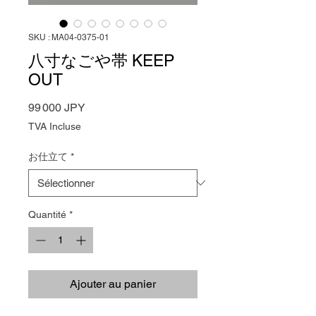
SKU : MA04-0375-01
八寸なごや帯 KEEP
OUT
Prix
99 000 JPY
TVA Incluse
お仕立て
*
Quantité
*
Ajouter au panier