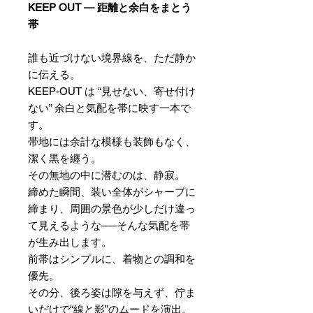
KEEP OUT — 距離と余白をまとう
帯
誰も近づけない境界線を、ただ静か
に伝える。
KEEP-OUT は “見せない、寄せ付け
ない” 余白と気配を帯に映す一本で
す。
帯地には余計な模様も装飾もなく、
潔く黒を纏う。
その無地の中に潜むのは、静寂。
締めた瞬間、装い全体がシャープに
締まり、周囲の景色が少しだけ違っ
て見えるような──そんな気配を帯
が生み出します。
前帯はシンプルに、着物との調和を
優先。
その分、後ろ姿は隙を与えず、佇ま
いだけで“線と影”のムードを演出。