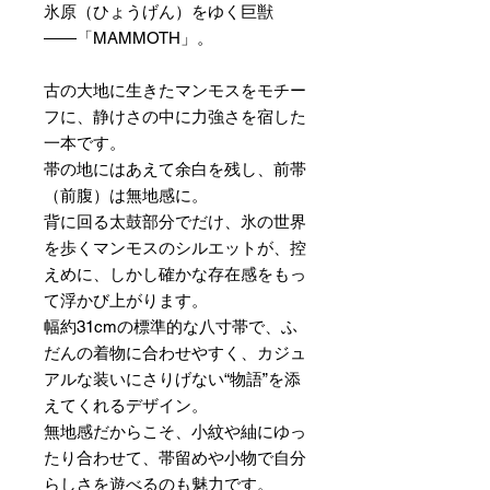
氷原（ひょうげん）をゆく巨獣
――「MAMMOTH」。
古の大地に生きたマンモスをモチー
フに、静けさの中に力強さを宿した
一本です。
帯の地にはあえて余白を残し、前帯
（前腹）は無地感に。
背に回る太鼓部分でだけ、氷の世界
を歩くマンモスのシルエットが、控
えめに、しかし確かな存在感をもっ
て浮かび上がります。
幅約31cmの標準的な八寸帯で、ふ
だんの着物に合わせやすく、カジュ
アルな装いにさりげない“物語”を添
えてくれるデザイン。
無地感だからこそ、小紋や紬にゆっ
たり合わせて、帯留めや小物で自分
らしさを遊べるのも魅力です。