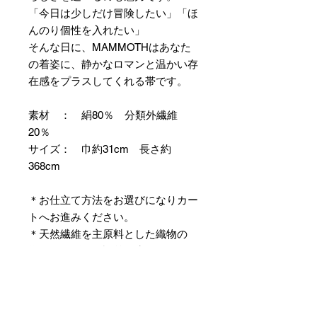
「今日は少しだけ冒険したい」「ほ
んのり個性を入れたい」
そんな日に、MAMMOTHはあなた
の着姿に、静かなロマンと温かい存
在感をプラスしてくれる帯です。
素材 ： 絹80％ 分類外繊維
20％
サイズ： 巾約31cm 長さ約
368cm
＊お仕立て方法をお選びになりカー
トへお進みください。
＊天然繊維を主原料とした織物の
為、サイズには誤差を生じます。
あらかじめご了承ください。
【予約購入と表示されている時】