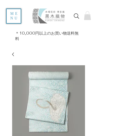
ME
NU
＊10,000円以上のお買い物送料無
料