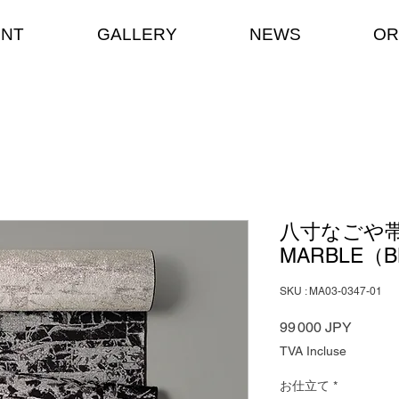
ENT
GALLERY
NEWS
OR
八寸なごや
MARBLE（B
SKU : MA03-0347-01
Prix
99 000 JPY
TVA Incluse
お仕立て
*