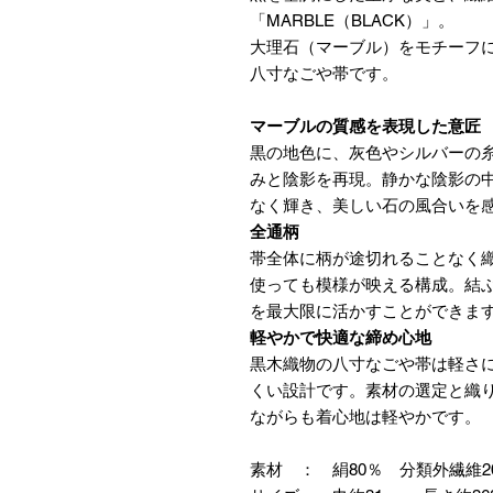
「MARBLE（BLACK）」。
大理石（マーブル）をモチーフ
八寸なごや帯です。
マーブルの質感を表現した意匠
黒の地色に、灰色やシルバーの
みと陰影を再現。静かな陰影の
なく輝き、美しい石の風合いを
全通柄
帯全体に柄が途切れることなく
使っても模様が映える構成。結
を最大限に活かすことができま
軽やかで快適な締め心地
黒木織物の八寸なごや帯は軽さ
くい設計です。素材の選定と織
ながらも着心地は軽やかです。
素材 ： 絹80％ 分類外繊維