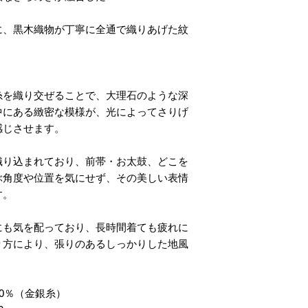
に、黒木織物が丁寧に全通で織りあげた紋
糸を織り交ぜることで、大理石のような深
中にある緻密な模様が、光によってさりげ
感じさせます。
織り込まれており、前帯・お太鼓、どこを
ぶ角度や位置を気にせず、その美しい表情
す。
にも気を配っており、長時間着ても疲れに
り方により、張りのあるしっかりした地風
20％（金銀糸）