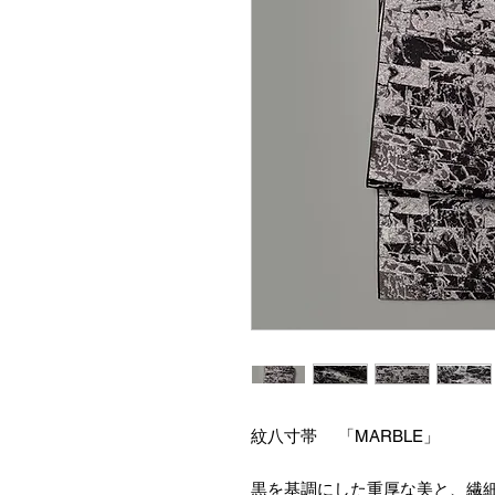
紋八寸帯 「MARBLE」
黒を基調にした重厚な美と、繊