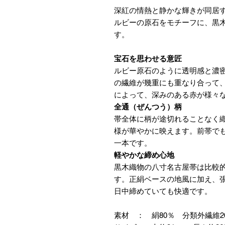
深紅の情熱と静かな輝きが同居す
ルビーの原石をモチーフに、黒
す。
宝石を思わせる意匠
ルビー原石のように透明感と濃
の繊維が幾重にも重なり合って
によって、深みのある赤が様々
全通（ぜんつう）柄
帯全体に柄が途切れることなく
様が華やかに映えます。前帯で
一本です。
軽やかな締め心地
黒木織物の八寸名古屋帯は比較
す。正絹ベースの地風に加え、
日中締めていても快適です。
素材 ： 絹80％ 分類外繊維