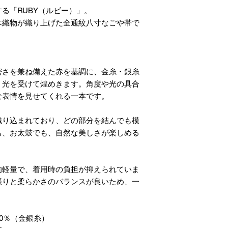
る「RUBY（ルビー）」。
木織物が織り上げた全通紋八寸なごや帯で
密さを兼ね備えた赤を基調に、金糸・銀糸
、光を受けて煌めきます。角度や光の具合
な表情を見せてくれる一本です。
織り込まれており、どの部分を結んでも模
も、お太鼓でも、自然な美しさが楽しめる
的軽量で、着用時の負担が抑えられていま
張りと柔らかさのバランスが良いため、一
20％（金銀糸）