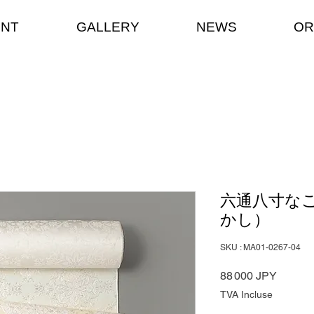
ENT
GALLERY
NEWS
OR
六通八寸な
かし）
SKU : MA01-0267-04
Prix
88 000 JPY
TVA Incluse