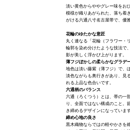
淡い黄色からややグレー味をお
模様が織りあがられた、落ち着
がける六通八寸名古屋帯で、優
花輪のゆたかな意匠
丸く連なる「花輪（フラワー・
輪郭を染め分けたような技法で
影が美しく浮かび上がります。
薄フジぼかしの柔らかなグラデ
地色は淡い藤紫（薄フジ）で、
淡色ながらも奥行きがあり、見
れる上品な色合いです。
六通柄のバランス
六通（ろくつう）とは、帯の一
り、全面ではない構成のこと。
き締めるデザインになっていま
締め心地の良さ
黒木織物ならではの軽やかさを