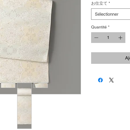
お仕立て
*
Sélectionner
Quantité
*
Aj