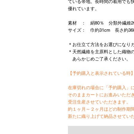
ている帯地。長時間の着用でも
優れています。
素材 ： 絹80％ 分類外繊維2
サイズ： 巾約31cm 長さ約36
＊お仕立て方法をお選びになり
＊天然繊維を主原料とした織物
あらかじめご了承ください。
【予約購入と表示されている時
在庫切れの場合に「予約購入」
そのままカートにお進みいただ
受注生産させていただきます。
約１ヶ月～２ヶ月ほどの制作期
新たに織り上げて納品させてい