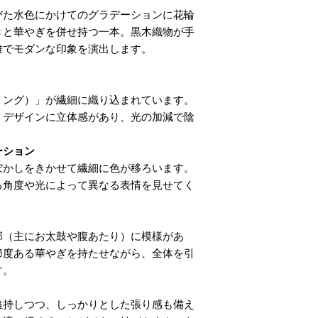
びた水色にかけてのグラデーションに花輪
きと華やぎを併せ持つ一本。黒木織物が手
雅でモダンな印象を演出します。
リング）」が繊細に織り込まれています。
、デザインに立体感があり、光の加減で陰
ーション
ぼかしをきかせて繊細に色が移ろいます。
る角度や光によって異なる表情を見せてく
部（主にお太鼓や腹あたり）に模様があ
節度ある華やぎを持たせながら、全体を引
す。
維持しつつ、しっかりとした張り感も備え