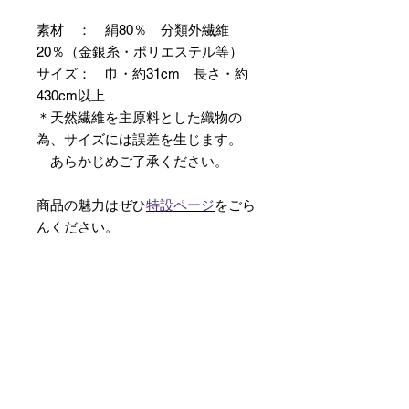
素材 ： 絹80％ 分類外繊維
20％（金銀糸・ポリエステル等）
サイズ： 巾・約31cm 長さ・約
430cm以上
＊天然繊維を主原料とした織物の
為、サイズには誤差を生じます。
あらかじめご了承ください。
商品の魅力はぜひ
特設ページ
をごら
んください。
【予約購入と表示されている時】
在庫切れの場合に「予約購入」に切
り替わります。
そのままカートにお進みいただきご
購入いただきますと
受注生産させていただきます。