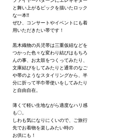
ファイヤーパターンにエレキギター
と舞い上がるピックを描いたロック
な一本!!
ぜひ、コンサートやイベントにも着
用いただきたい帯です！
黒木織物の兵児帯は三重仮紐などを
つかった色々な変わり結びはもちろ
んの事、お太鼓をつくってみたり、
文庫結びをしてみたりと通常のなご
や帯のようなスタイリングから、半
分に折って半巾帯使いをしてみたり
と自由自在。
薄くて軽い生地ながら適度なハリ感
も〇。
しわも気になりにくいので、ご旅行
先でお着物を楽しみたい時の
お供にも！