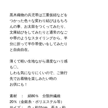
黒木織物の兵児帯は三重仮紐などを
つかった色々な変わり結びはもちろ
んの事、お太鼓をつくってみたり、
文庫結びをしてみたりと通常のなご
や帯のようなスタイリングから、半
分に折って半巾帯使いをしてみたり
と自由自在。
薄くて軽い生地ながら適度なハリ感
も〇。
しわも気になりにくいので、ご旅行
先でお着物を楽しみたい時の
お供にも！
素材 ： 絹80％ 分類外繊維
20％（金銀糸・ポリエステル等）
サイズ： 巾・約31cm 長さ・約