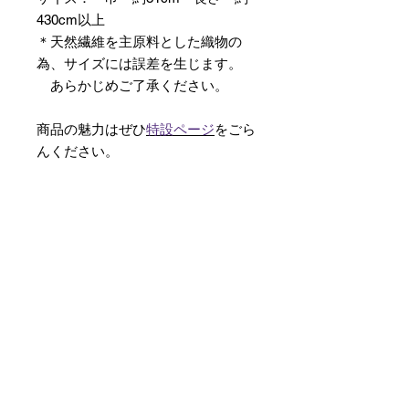
430cm以上
＊天然繊維を主原料とした織物の
為、サイズには誤差を生じます。
あらかじめご了承ください。
商品の魅力はぜひ
特設ページ
をごら
んください。
【予約購入と表示されている時】
在庫切れの場合に「予約購入」に切
り替わります。
そのままカートにお進みいただきご
購入いただきますと
受注生産させていただきます。
約１ヶ月～２ヶ月ほどの制作期間を
いただきますが、
新たに織り上げて納品させていただ