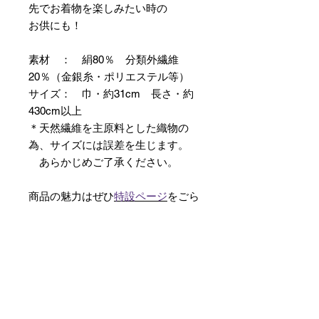
先でお着物を楽しみたい時の
お供にも！
素材 ： 絹80％ 分類外繊維
20％（金銀糸・ポリエステル等）
サイズ： 巾・約31cm 長さ・約
430cm以上
＊天然繊維を主原料とした織物の
為、サイズには誤差を生じます。
あらかじめご了承ください。
商品の魅力はぜひ
特設ページ
をごら
んください。
【予約購入と表示されている時】
在庫切れの場合に「予約購入」に切
り替わります。
そのままカートにお進みいただきご