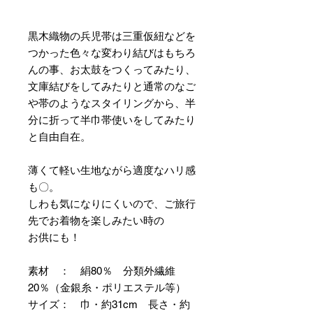
黒木織物の兵児帯は三重仮紐などを
つかった色々な変わり結びはもちろ
んの事、お太鼓をつくってみたり、
文庫結びをしてみたりと通常のなご
や帯のようなスタイリングから、半
分に折って半巾帯使いをしてみたり
と自由自在。
薄くて軽い生地ながら適度なハリ感
も〇。
しわも気になりにくいので、ご旅行
先でお着物を楽しみたい時の
お供にも！
素材 ： 絹80％ 分類外繊維
20％（金銀糸・ポリエステル等）
サイズ： 巾・約31cm 長さ・約