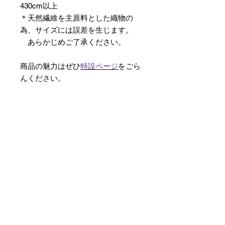
430cm以上
＊天然繊維を主原料とした織物の
為、サイズには誤差を生じます。
あらかじめご了承ください。
商品の魅力はぜひ
特設ページ
をごら
んください。
【予約購入と表示されている時】
在庫切れの場合に「予約購入」に切
り替わります。
そのままカートにお進みいただきご
購入いただきますと
受注生産させていただきます。
約１ヶ月～２ヶ月ほどの制作期間を
いただきますが、
新たに織り上げて納品させていただ
きます。