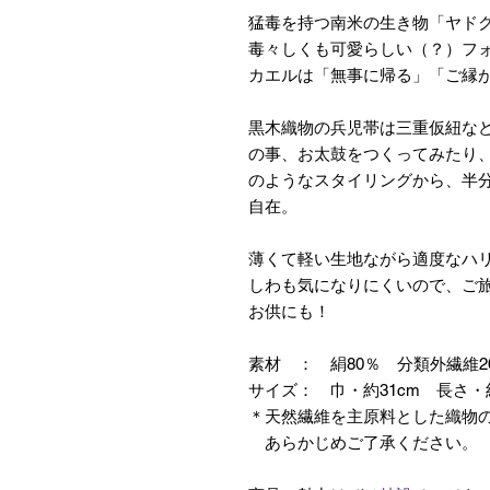
猛毒を持つ南米の生き物「ヤド
毒々しくも可愛らしい（？）フ
カエルは「無事に帰る」「ご縁
黒木織物の兵児帯は三重仮紐な
の事、お太鼓をつくってみたり
のようなスタイリングから、半
自在。
薄くて軽い生地ながら適度なハ
しわも気になりにくいので、ご
お供にも！
素材 ： 絹80％ 分類外繊維
サイズ： 巾・約31cm 長さ・約
＊天然繊維を主原料とした織物
あらかじめご了承ください。