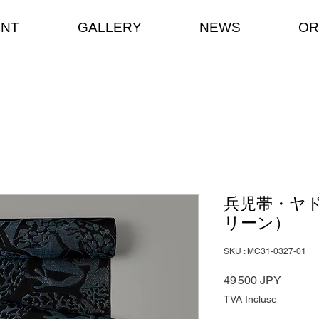
ENT
GALLERY
NEWS
OR
兵児帯・ヤ
リーン）
SKU : MC31-0327-01
Prix
49 500 JPY
TVA Incluse