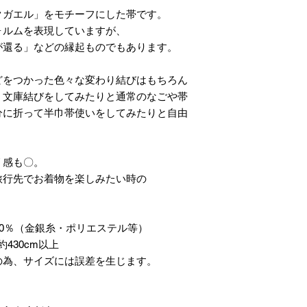
クガエル」をモチーフにした帯です。
ォルムを表現していますが、
が還る」などの縁起ものでもあります。
どをつかった色々な変わり結びはもちろん
、文庫結びをしてみたりと通常のなごや帯
分に折って半巾帯使いをしてみたりと自由
リ感も〇。
旅行先でお着物を楽しみたい時の
20％（金銀糸・ポリエステル等）
430cm以上
の為、サイズには誤差を生じます。