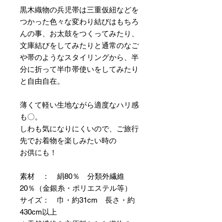
黒木織物の兵児帯は三重仮紐などを
つかった色々な変わり結びはもちろ
んの事、お太鼓をつくってみたり、
文庫結びをしてみたりと通常のなご
や帯のようなスタイリングから、半
分に折って半巾帯使いをしてみたり
と自由自在。
薄くて軽い生地ながら適度なハリ感
も〇。
しわも気になりにくいので、ご旅行
先でお着物を楽しみたい時の
お供にも！
素材 ： 絹80％ 分類外繊維
20％（金銀糸・ポリエステル等）
サイズ： 巾・約31cm 長さ・約
430cm以上