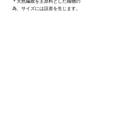
＊天然繊維を主原料とした織物の
為、サイズには誤差を生じます。
あらかじめご了承ください。
商品の魅力はぜひ
特設ページ
をごら
んください。
【予約購入と表示されている時】
在庫切れの場合に「予約購入」に切
り替わります。
そのままカートにお進みいただきご
購入いただきますと
受注生産させていただきます。
約１ヶ月～２ヶ月ほどの制作期間を
いただきますが、
新たに織り上げて納品させていただ
きます。