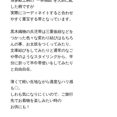
博多献上柄の ”一本独鈷”を大胆に配
した柄ですが
実際にコーディネイトすると合わせ
やすく重宝する帯となっています。
黒木織物の兵児帯は三重仮紐などを
つかった色々な変わり結びはもちろ
んの事、お太鼓をつくってみたり、
文庫結びをしてみたりと通常のなご
や帯のようなスタイリングから、半
分に折って半巾帯使いをしてみたり
と自由自在。
薄くて軽い生地ながら適度なハリ感
も〇。
しわも気になりにくいので、ご旅行
先でお着物を楽しみたい時の
お供にも！