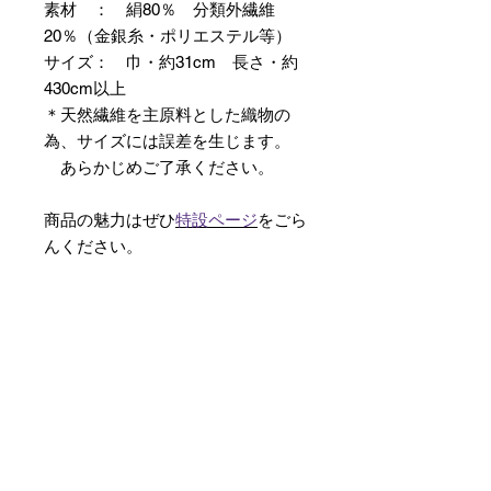
素材 ： 絹80％ 分類外繊維
20％（金銀糸・ポリエステル等）
サイズ： 巾・約31cm 長さ・約
430cm以上
＊天然繊維を主原料とした織物の
為、サイズには誤差を生じます。
あらかじめご了承ください。
商品の魅力はぜひ
特設ページ
をごら
んください。
【予約購入と表示されている時】
在庫切れの場合に「予約購入」に切
り替わります。
そのままカートにお進みいただきご
購入いただきますと
受注生産させていただきます。
約１ヶ月～２ヶ月ほどの制作期間を