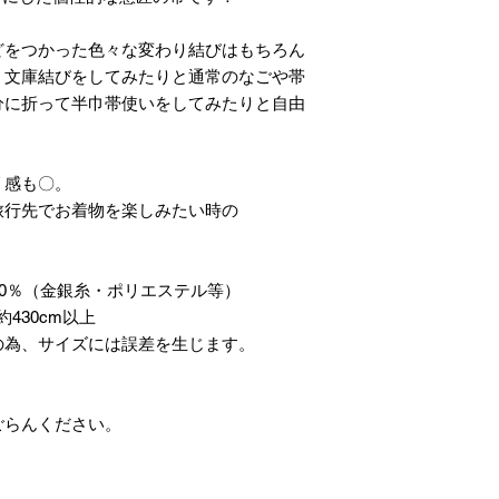
どをつかった色々な変わり結びはもちろん
、文庫結びをしてみたりと通常のなごや帯
分に折って半巾帯使いをしてみたりと自由
リ感も〇。
旅行先でお着物を楽しみたい時の
20％（金銀糸・ポリエステル等）
430cm以上
の為、サイズには誤差を生じます。
ごらんください。
】