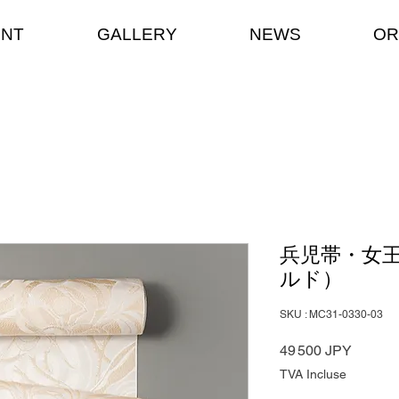
ENT
GALLERY
NEWS
OR
兵児帯・女
ルド）
SKU : MC31-0330-03
Prix
49 500 JPY
TVA Incluse