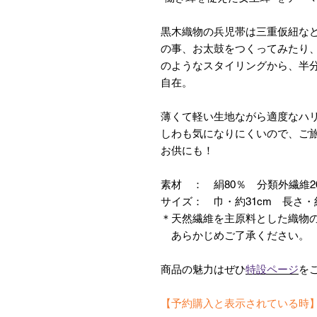
黒木織物の兵児帯は三重仮紐な
の事、お太鼓をつくってみたり
のようなスタイリングから、半
自在。
薄くて軽い生地ながら適度なハ
しわも気になりにくいので、ご
お供にも！
素材 ： 絹80％ 分類外繊維
サイズ： 巾・約31cm 長さ・約
＊天然繊維を主原料とした織物
あらかじめご了承ください。
商品の魅力はぜひ
特設ページ
を
【予約購入と表示されている時