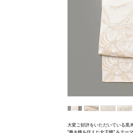
大変ご好評をいただいている黒木
”働き蜂を従えた女王蜂” をテ