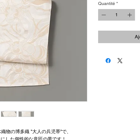
Quantité
*
Aj
織物の博多織 "大人の兵児帯"で、
ーマにした個性的な意匠の帯です！