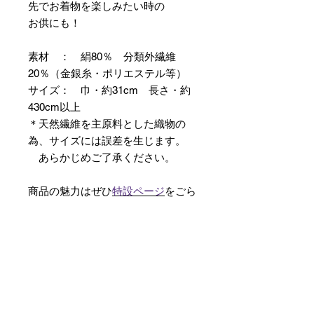
先でお着物を楽しみたい時の
お供にも！
素材 ： 絹80％ 分類外繊維
20％（金銀糸・ポリエステル等）
サイズ： 巾・約31cm 長さ・約
430cm以上
＊天然繊維を主原料とした織物の
為、サイズには誤差を生じます。
あらかじめご了承ください。
商品の魅力はぜひ
特設ページ
をごら
んください。
【予約購入と表示されている時】
在庫切れの場合に「予約購入」に切
り替わります。
そのままカートにお進みいただきご