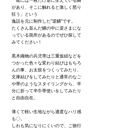
「龍には一枚だけ逆に生えている鱗
があり、そこに触れると激しく怒り
狂う」という
逸話を元に制作した”逆鱗”です。
たくさん並んだ鱗の中に逆さまにな
っている箇所があるのでぜひ探して
みてください！
黒木織物の兵児帯は三重仮紐などを
つかった色々な変わり結びはもちろ
んの事、お太鼓をつくってみたり、
文庫結びをしてみたりと通常のなご
や帯のようなスタイリングから、半
分に折って半巾帯使いをしてみたり
と自由自在。
薄くて軽い生地ながら適度なハリ感
も〇。
しわも気になりにくいので、ご旅行