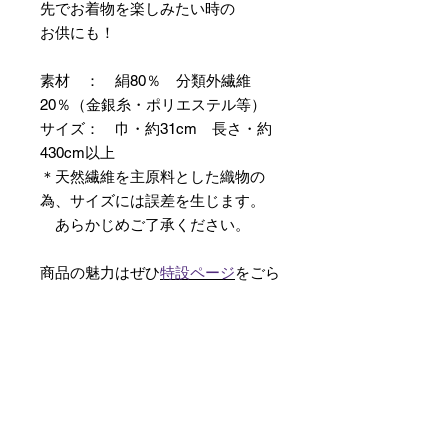
先でお着物を楽しみたい時の
お供にも！
素材 ： 絹80％ 分類外繊維
20％（金銀糸・ポリエステル等）
サイズ： 巾・約31cm 長さ・約
430cm以上
＊天然繊維を主原料とした織物の
為、サイズには誤差を生じます。
あらかじめご了承ください。
商品の魅力はぜひ
特設ページ
をごら
んください。
【予約購入と表示されている時】
在庫切れの場合に「予約購入」に切
り替わります。
そのままカートにお進みいただきご