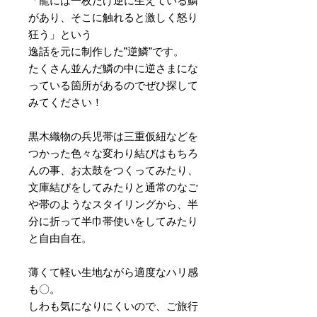
「龍には一枚だけ逆に生えている鱗
があり、そこに触れると激しく怒り
狂う」という
逸話を元に制作した”逆鱗”です。
たくさん並んだ鱗の中に逆さまにな
っている箇所があるのでぜひ探して
みてください！
黒木織物の兵児帯は三重仮紐などを
つかった色々な変わり結びはもちろ
んの事、お太鼓をつくってみたり、
文庫結びをしてみたりと通常のなご
や帯のようなスタイリングから、半
分に折って半巾帯使いをしてみたり
と自由自在。
薄くて軽い生地ながら適度なハリ感
も〇。
しわも気になりにくいので、ご旅行