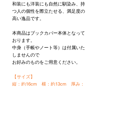
和装にも洋装にも自然に馴染み、持
つ人の個性を際立たせる、満足度の
高い逸品です。
本商品はブックカバー本体となって
おります。
中身（手帳やノート等）は付属いた
しませんので
お好みのものをご用意ください。
【サイズ】
縦：約16cm 横：約13cm 厚み：
約2.5cm（金具・突起部分を除く）
※ハンドメイドのため、サイズには
多少の誤差が生じる場合がございま
す。
※ノートは撮影用です。