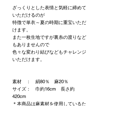
ざっくりとした表情と気軽に締めて
いただけるのが
特徴で単衣～夏の時期に重宝いただ
けます。
また一枚生地ですが裏糸の渡りなど
もありませんので
色々な変わり結びなどもチャレンジ
いただけます。
素材 ： 絹80％ 麻20％
サイズ： 巾約16cm 長さ約
420cm
＊本商品は麻素材を使用しているた
め特有の毛羽立ちやふしが見られま
すが、異常ではありませんので事前
にご了承のほどお願いいたします。
＊天然繊維を主原料とした織物の