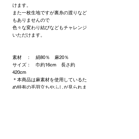
けます。
また一枚生地ですが裏糸の渡りなど
もありませんので
色々な変わり結びなどもチャレンジ
いただけます。
素材 ： 絹80％ 麻20％
サイズ： 巾約16cm 長さ約
420cm
＊本商品は麻素材を使用しているた
め特有の毛羽立ちやふしが見られま
すが、異常ではありませんので事前
にご了承のほどお願いいたします。
＊天然繊維を主原料とした織物の
為、サイズには誤差を生じます。
あらかじめご了承ください。