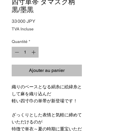
四寸単帯 ダマスク柄
黒/墨黒
Prix
33 000 JPY
TVA Incluse
Quantité
*
Ajouter au panier
織りのベースとなる絹糸に絵緯糸と
して麻を織り込んだ
軽い四寸巾の単帯が新登場です！
ざっくりとした表情と気軽に締めて
いただけるのが
特徴で単衣～夏の時期に重宝いただ