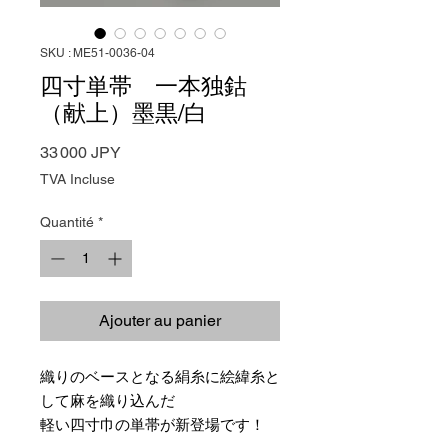
SKU : ME51-0036-04
四寸単帯 一本独鈷
（献上）墨黒/白
Prix
33 000 JPY
TVA Incluse
Quantité
*
Ajouter au panier
織りのベースとなる絹糸に絵緯糸と
して麻を織り込んだ
軽い四寸巾の単帯が新登場です！