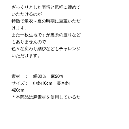
ざっくりとした表情と気軽に締めて
いただけるのが
特徴で単衣～夏の時期に重宝いただ
けます。
また一枚生地ですが裏糸の渡りなど
もありませんので
色々な変わり結びなどもチャレンジ
いただけます。
素材 ： 絹80％ 麻20％
サイズ： 巾約16cm 長さ約
420cm
＊本商品は麻素材を使用しているた
め特有の毛羽立ちやふしが見られま
すが、異常ではありませんので事前
にご了承のほどお願いいたします。
＊天然繊維を主原料とした織物の