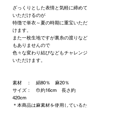
ざっくりとした表情と気軽に締めて
いただけるのが
特徴で単衣～夏の時期に重宝いただ
けます。
また一枚生地ですが裏糸の渡りなど
もありませんので
色々な変わり結びなどもチャレンジ
いただけます。
素材 ： 絹80％ 麻20％
サイズ： 巾約16cm 長さ約
420cm
＊本商品は麻素材を使用しているた
め特有の毛羽立ちやふしが見られま
すが、異常ではありませんので事前
にご了承のほどお願いいたします。
＊天然繊維を主原料とした織物の