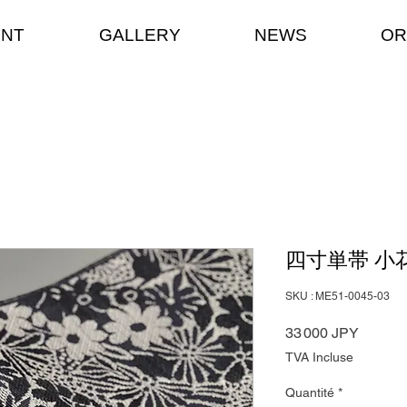
ENT
GALLERY
NEWS
OR
四寸単帯 小
SKU : ME51-0045-03
Prix
33 000 JPY
TVA Incluse
Quantité
*